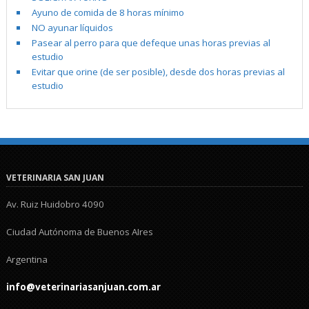
Ayuno de comida de 8 horas mínimo
NO ayunar líquidos
Pasear al perro para que defeque unas horas previas al
estudio
Evitar que orine (de ser posible), desde dos horas previas al
estudio
VETERINARIA SAN JUAN
Av. Ruiz Huidobro 4090
Ciudad Autónoma de Buenos AIres
Argentina
info@veterinariasanjuan.com.ar